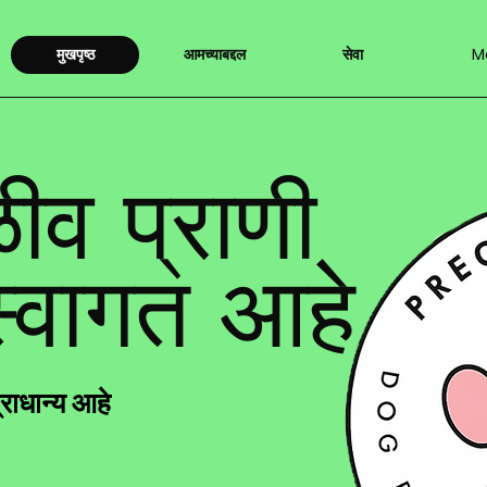
मुखपृष्ठ
आमच्याबद्दल
सेवा
M
ीव प्राणी
स्वागत आहे
्राधान्य आहे