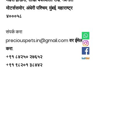
मोटर्ससमोर, अंधेरी पश्चिम, मुंबई, महाराष्ट्र
४०००५८
संपर्क करा
preciouspets.in@gmail.com
वर ईमेल
करा.
+९१ ८४२५० २७६५२
+९१ ९८२०१ ३८४४२
+९१ ९८९२९ ९८३४२
सामाजिक
इंस्टाग्राम
फेसबुक
ट्विटर
युट्यूब