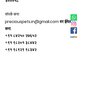
४०००५८
संपर्क करा
preciouspets.in@gmail.com
वर ईमेल
करा.
+९१ ८४२५० २७६५२
+९१ ९८२०१ ३८४४२
+९१ ९८९२९ ९८३४२
सामाजिक
इंस्टाग्राम
फेसबुक
ट्विटर
युट्यूब
© २०२५ प्रेशियस पेट्स द्वारे.
कामाक्षी अय्यर
द्वारे