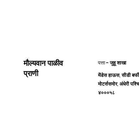
मौल्यवान पाळीव
पत्ता -
जुहू शाखा
प्राणी
मेंडेस हाऊस, सीडी बर्
मोटर्ससमोर, अंधेरी पश्चिम
४०००५८