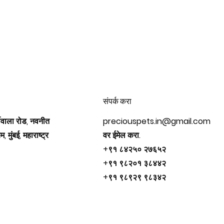
संपर्क करा
फीवाला रोड, नवनीत
preciouspets.in@gmail.com
, मुंबई, महाराष्ट्र
वर ईमेल करा.
+९१ ८४२५० २७६५२
+९१ ९८२०१ ३८४४२
+९१ ९८९२९ ९८३४२