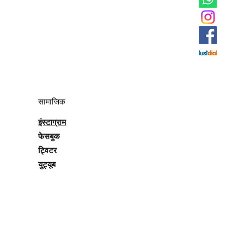
सामाजिक
इंस्टाग्राम
फेसबुक
ट्विटर
युट्यूब