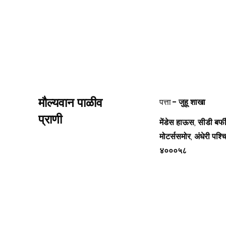
मौल्यवान पाळीव
पत्ता -
जुहू शाखा
प्राणी
मेंडेस हाऊस, सीडी बर्
मोटर्ससमोर, अंधेरी पश्चिम
४०००५८