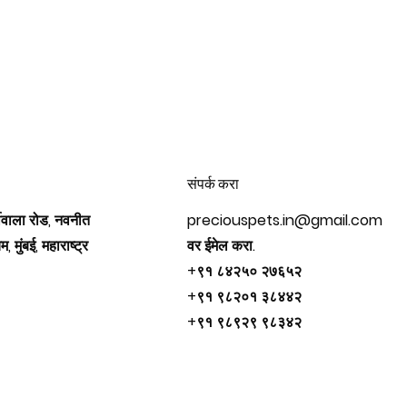
संपर्क करा
फीवाला रोड, नवनीत
preciouspets.in@gmail.com
, मुंबई, महाराष्ट्र
वर ईमेल करा.
+९१ ८४२५० २७६५२
+९१ ९८२०१ ३८४४२
+९१ ९८९२९ ९८३४२