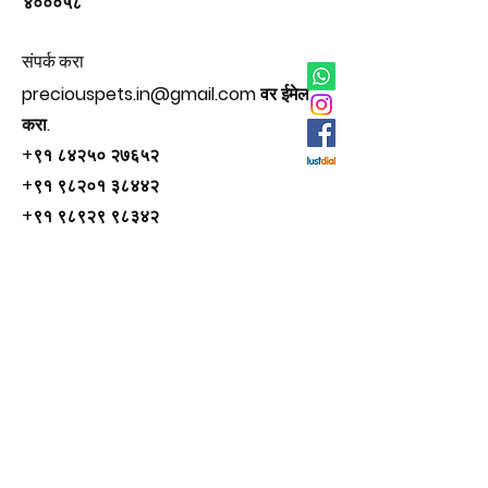
४०००५८
संपर्क करा
preciouspets.in@gmail.com
वर ईमेल
करा.
+९१ ८४२५० २७६५२
+९१ ९८२०१ ३८४४२
+९१ ९८९२९ ९८३४२
सामाजिक
इंस्टाग्राम
फेसबुक
ट्विटर
युट्यूब
© २०२५ प्रेशियस पेट्स द्वारे.
कामाक्षी अय्यर
द्वारे